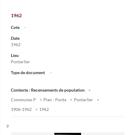
1962
Cote
-
Date
1962
Lieu
Pontarlier
Type de document
-
Contexte : Recensements de population
Communes P
Plan - Ponta
Pontarlier
1906-1962
1962
Résultat n°
9