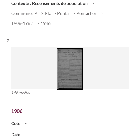
Contexte : Recensements de population
Communes P
Plan - Ponta
Pontarlier
1906-1962
1946
Résultat n°
7
145 medias
1906
Cote
-
Date