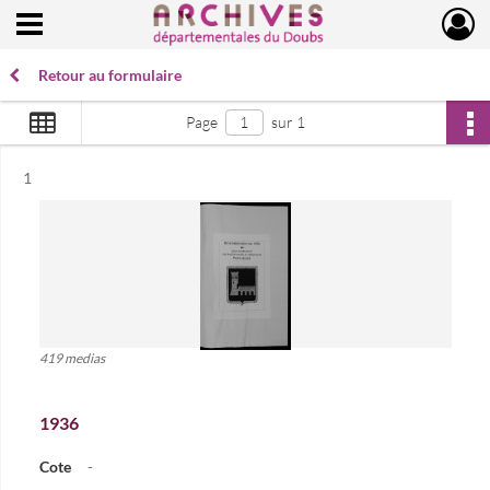
Ouvrir le menu déroulant
Archives départementales du Doubs
Retour au formulaire
Page
sur 1
Résultat n°
1
419 medias
1936
Cote
-