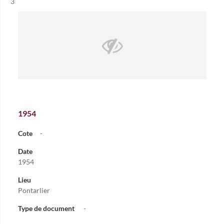
Résultat n°
3
1954
Cote
-
Date
1954
Lieu
Pontarlier
Type de document
-