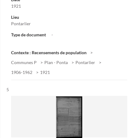
1921
Lieu
Pontarlier
Type de document
-
Contexte : Recensements de population
Communes P
Plan - Ponta
Pontarlier
1906-1962
1921
Résultat n°
5