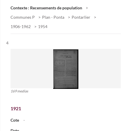
Contexte : Recensements de population
Communes P
Plan - Ponta
Pontarlier
1906-1962
1954
Résultat n°
4
169 medias
1921
Cote
-
Date