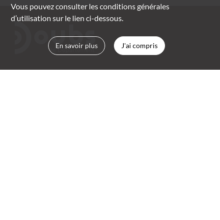
Vous pouvez consulter les conditions générales
d’utilisation sur le lien ci-dessous.
En savoir plus
J'ai compris
Archives départementales du Doubs
rue Marc Bloch, Planoise
BP 2059 | 25050 Besançon cedex
03 81 25 88 00
archives.departementales@doubs.fr
CONSULTER NOS HORAIRES
Mentions légales
Suivez-nous :