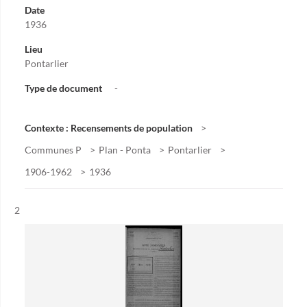
Date
1936
Lieu
Pontarlier
Type de document
-
Contexte : Recensements de population
Communes P
Plan - Ponta
Pontarlier
1906-1962
1936
Résultat n°
2