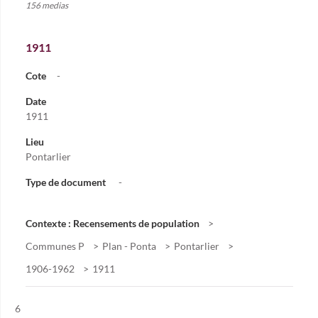
156 medias
1911
Cote
-
Date
1911
Lieu
Pontarlier
Type de document
-
Contexte : Recensements de population
Communes P
Plan - Ponta
Pontarlier
1906-1962
1911
Résultat n°
6