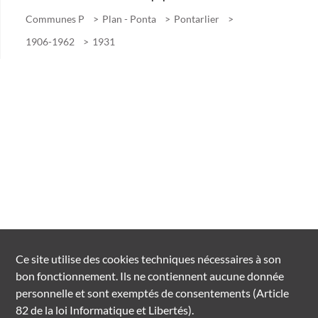
Communes P
Plan - Ponta
Pontarlier
1906-1962
1931
Ce site utilise des
cookies
techniques nécessaires à son
bon fonctionnement. Ils ne contiennent aucune donnée
personnelle et sont exemptés de consentements (Article
82 de la loi Informatique et Libertés).