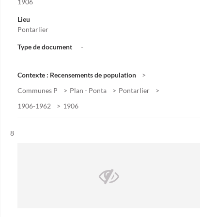
1906
Lieu
Pontarlier
Type de document
-
Contexte : Recensements de population
Communes P
Plan - Ponta
Pontarlier
1906-1962
1906
Résultat n°
8