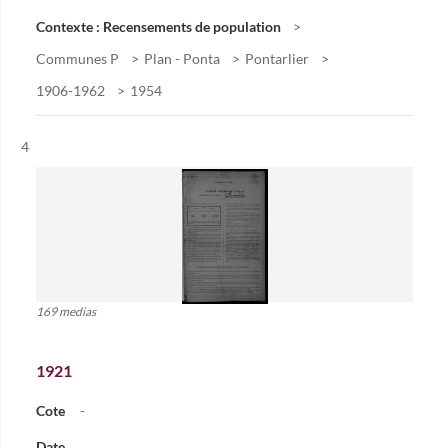
Contexte : Recensements de population
Communes P
Plan - Ponta
Pontarlier
1906-1962
1954
Résultat n°
4
169 medias
1921
Cote
-
Date