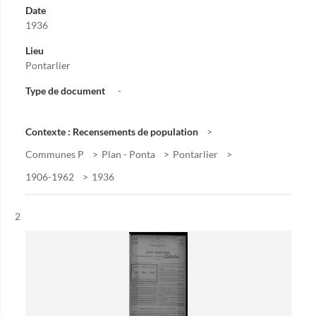
Date
1936
Lieu
Pontarlier
Type de document
-
Contexte : Recensements de population
Communes P
Plan - Ponta
Pontarlier
1906-1962
1936
Résultat n°
2