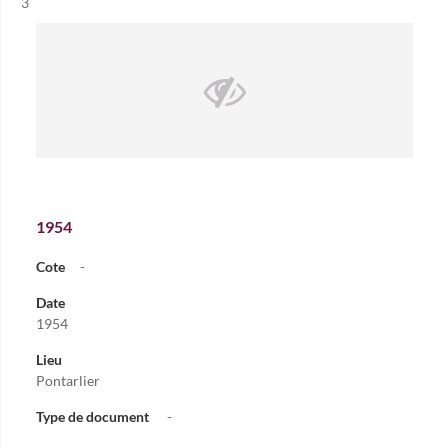
Résultat n°
3
1954
Cote
-
Date
1954
Lieu
Pontarlier
Type de document
-