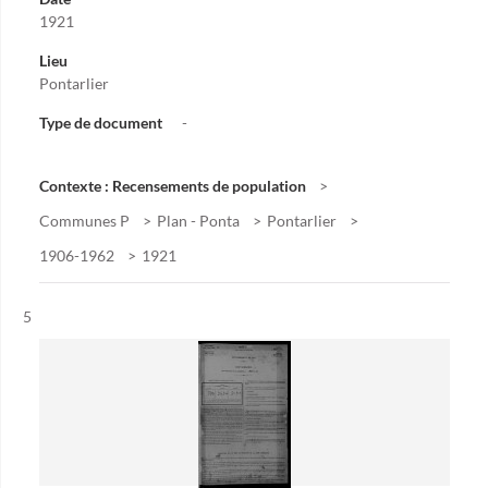
1921
Lieu
Pontarlier
Type de document
-
Contexte : Recensements de population
Communes P
Plan - Ponta
Pontarlier
1906-1962
1921
Résultat n°
5