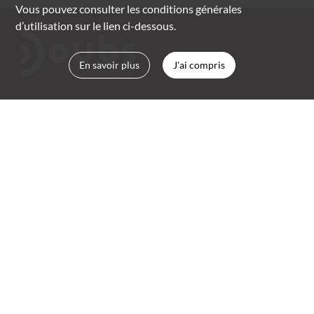
Vous pouvez consulter les conditions générales
d’utilisation sur le lien ci-dessous.
En savoir plus
J'ai compris
Archives départementales du Doubs
rue Marc Bloch, Planoise
BP 2059 | 25050 Besançon cedex
03 81 25 88 00
archives.departementales@doubs.fr
CONSULTER NOS HORAIRES
Mentions légales
Suivez-nous :