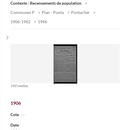
Contexte : Recensements de population
Communes P
Plan - Ponta
Pontarlier
1906-1962
1946
Résultat n°
7
145 medias
1906
Cote
-
Date