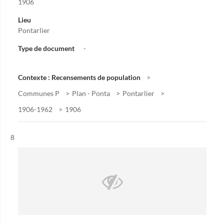
1906
Lieu
Pontarlier
Type de document
-
Contexte : Recensements de population
Communes P
Plan - Ponta
Pontarlier
1906-1962
1906
Résultat n°
8