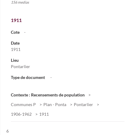
156 medias
1911
Cote
-
Date
1911
Lieu
Pontarlier
Type de document
-
Contexte : Recensements de population
Communes P
Plan - Ponta
Pontarlier
1906-1962
1911
Résultat n°
6