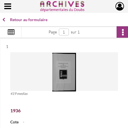
Ouvrir le menu déroulant
Archives départementales du Doubs
Retour au formulaire
Page
sur 1
Résultat n°
1
419 medias
1936
Cote
-