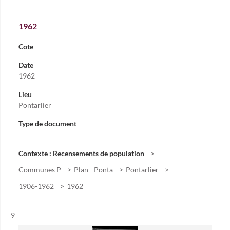
1962
Cote
-
Date
1962
Lieu
Pontarlier
Type de document
-
Contexte : Recensements de population
Communes P
Plan - Ponta
Pontarlier
1906-1962
1962
Résultat n°
9