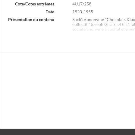
Cote/Cotes extrêmes
4U17/258
Date
1920-1955
.
Présentation du contenu
Société anonyme "Chocolats Klaus 
.
collectif "Joseph Girard et fils",
société anonyme à capital et à pe
Fraternelle
", fourniture de produ
.
coopérateurs éprouvés, Morteau (
bois, scierie, menuiserie, parque
.
"Pierre et compagnie", fabrication
collectif "Louis Grégoire et comp
nom collectif "Les fils de Paul Mo
1924) ; société en nom collectif "
Villers-le-Lac (1920) ; société en
(scierie Saint Maurice), Les Fins 
manufacture
Luxia
, fabrication d
à Morteau, devenue "Parent et C
"Banque privée, industrielle, com
"Société générale pour favoriser 
succursale à Morteau (1921-1927) 
d'invention d'un pistolet, fournit
; société anonyme "Société immob
l'aménagement d'un commerce d'hôt
"Affolter, Durst et Lustenberger"
L'Emmenthal
, Morteau (1923-1926)
petite horlogerie, Morteau (1923-
fabrication et vente d'articles d'