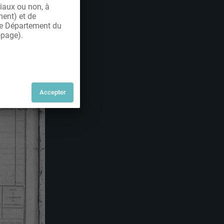
iaux ou non, à
ment) et de
 le Département du
-page).