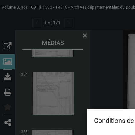
Volume 3, nos 1001 à 1500
1R818
Archives départementales du Dou
353
Lot
1
/
1
×
MÉDIAS
354
Conditions de 
355