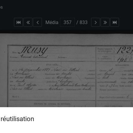
bs
Média
/
833
réutilisation