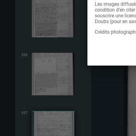
Les images diffusée
condition d’en cite
souscrire une licen
Doubs (pour en savo
Crédits photograph
356
357