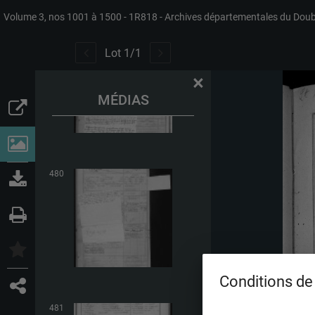
Volume 3, nos 1001 à 1500
1R818
Archives départementales du Dou
479
Lot
1
/
1
×
MÉDIAS
480
Conditions de 
481