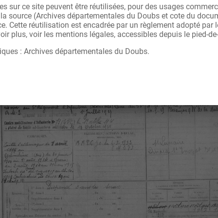
s sur ce site peuvent être réutilisées, pour des usages commerc
r la source (Archives départementales du Doubs et cote du docu
ce. Cette réutilisation est encadrée par un règlement adopté par
ir plus, voir les mentions légales, accessibles depuis le pied-de
iques : Archives départementales du Doubs.