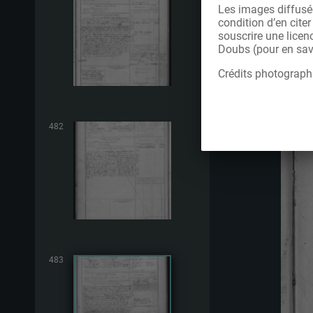
Les images diffusée
condition d’en cite
souscrire une licen
Doubs (pour en savo
Crédits photograph
482
483