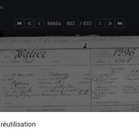
bs
Média
/
833
réutilisation