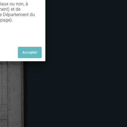
iaux ou non, à
ment) et de
 le Département du
-page).