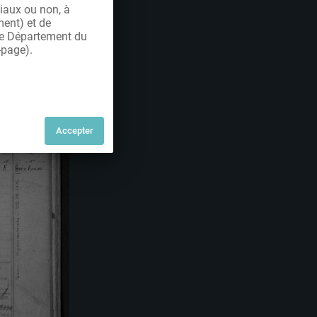
iaux ou non, à
ment) et de
 le Département du
-page).