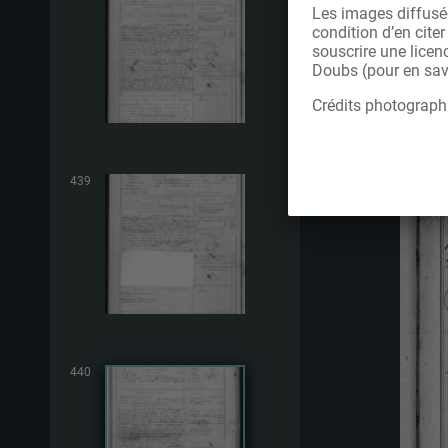
Les images diffusée
condition d’en cite
souscrire une licen
Doubs (pour en savo
Crédits photograph
439
440