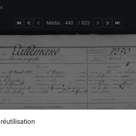
bs
Média
/
833
réutilisation