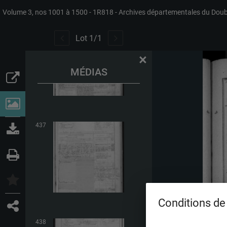
Volume 3, nos 1001 à 1500
1R818
Archives départementales du Dou
436
Lot
1
/
1
×
MÉDIAS
437
Conditions de 
438