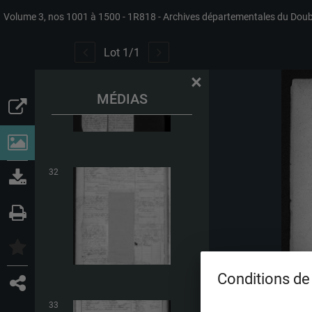
Volume 3, nos 1001 à 1500
1R818
Archives départementales du Dou
31
Lot
1
/
1
×
MÉDIAS
32
Conditions de 
33