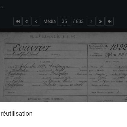
bs
Média
/
833
réutilisation