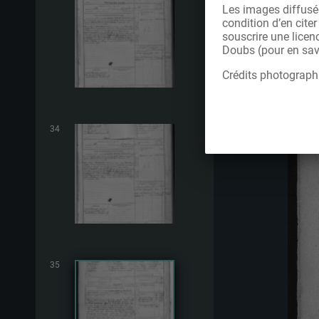
Les images diffusée
condition d’en cite
souscrire une licen
Doubs (pour en savo
Crédits photograph
34
35