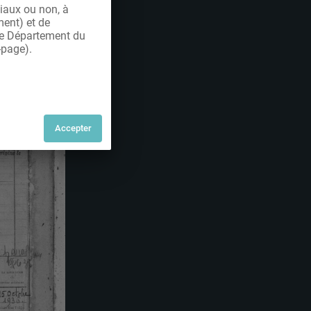
iaux ou non, à
ment) et de
 le Département du
-page).