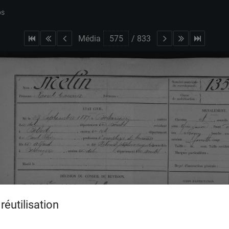
bs
Média
/
833
réutilisation