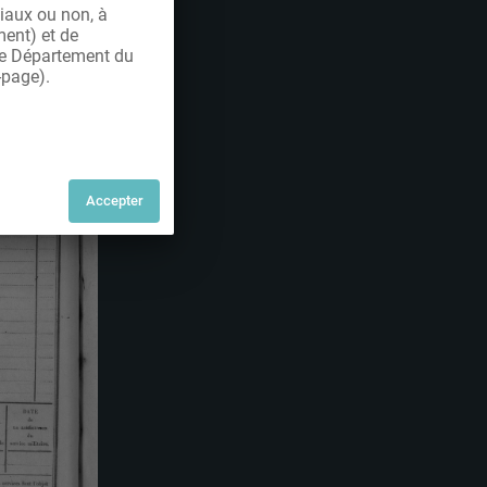
iaux ou non, à
ment) et de
 le Département du
-page).