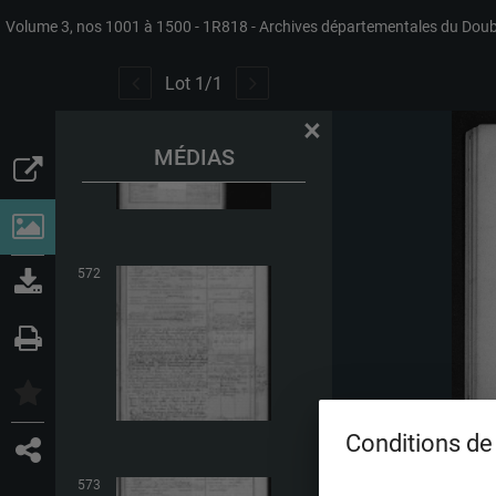
Volume 3, nos 1001 à 1500
1R818
Archives départementales du Dou
571
Lot
1
/
1
×
MÉDIAS
572
Conditions de 
573