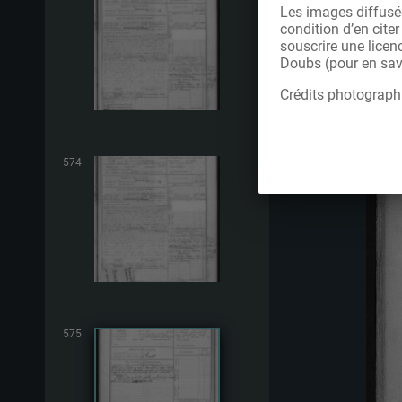
Les images diffusée
condition d’en cite
souscrire une licen
Doubs (pour en savo
Crédits photograph
574
575