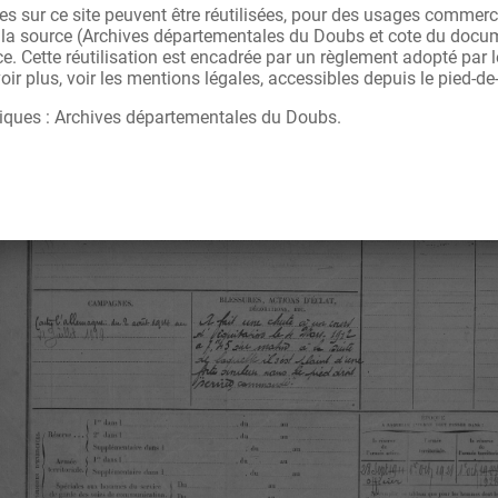
s sur ce site peuvent être réutilisées, pour des usages commerc
r la source (Archives départementales du Doubs et cote du docu
ce. Cette réutilisation est encadrée par un règlement adopté par
ir plus, voir les mentions légales, accessibles depuis le pied-de
iques : Archives départementales du Doubs.