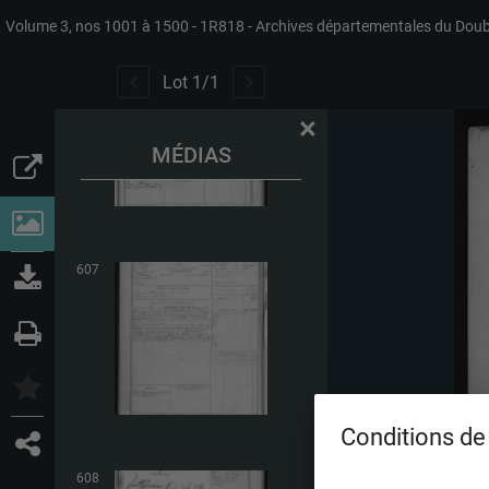
Volume 3, nos 1001 à 1500
1R818
Archives départementales du Dou
606
Lot
1
/
1
×
MÉDIAS
607
Conditions de 
608