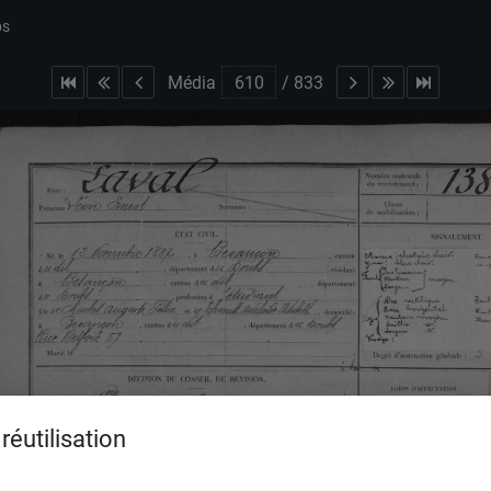
bs
Média
/
833
réutilisation