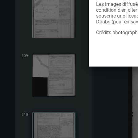
Les images diffusée
condition d’en cite
souscrire une licen
Doubs (pour en savo
Crédits photograph
609
610