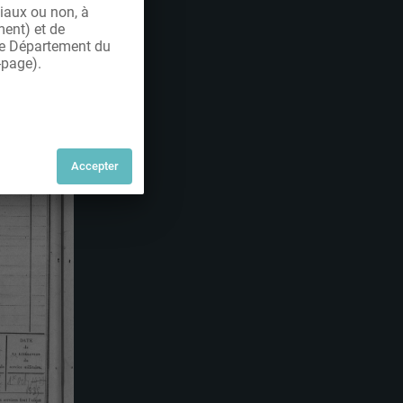
iaux ou non, à
ment) et de
 le Département du
-page).