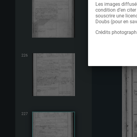
Les images diffusée
condition d’en cite
souscrire une licen
Doubs (pour en savo
Crédits photograph
226
227