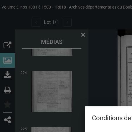
Volume 3, nos 1001 à 1500
1R818
Archives départementales du Dou
223
Lot
1
/
1
×
MÉDIAS
224
Conditions de 
225