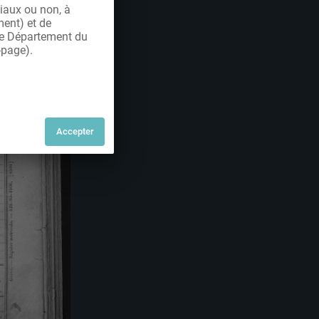
iaux ou non, à
ment) et de
 le Département du
-page).