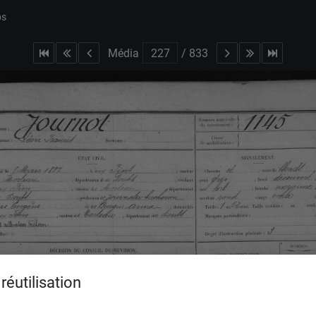
bs
Média
/
833
réutilisation