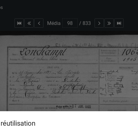
bs
Média
/
833
réutilisation