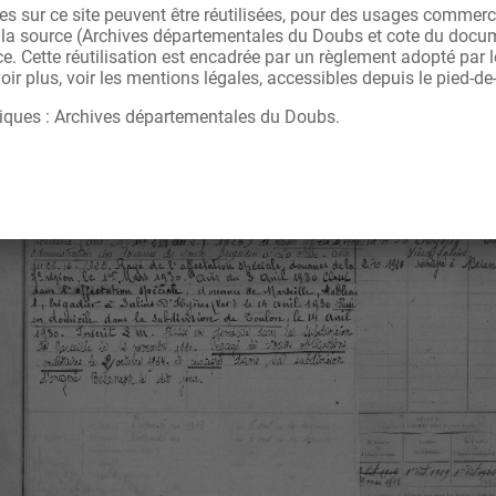
s sur ce site peuvent être réutilisées, pour des usages commerc
r la source (Archives départementales du Doubs et cote du docu
ce. Cette réutilisation est encadrée par un règlement adopté par
ir plus, voir les mentions légales, accessibles depuis le pied-de
iques : Archives départementales du Doubs.