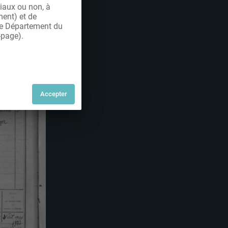
iaux ou non, à
ment) et de
 le Département du
-page).