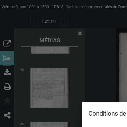
Volume 3, nos 1001 à 1500
1R818
Archives départementales du Dou
94
Lot
1
/
1
×
MÉDIAS
95
Conditions de 
96