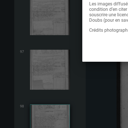
Les images diffusée
condition d’en cite
souscrire une licen
Doubs (pour en savo
Crédits photograph
97
98