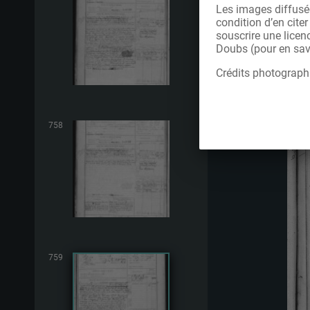
Les images diffusée
condition d’en cite
souscrire une licen
Doubs (pour en savo
Crédits photograph
758
759