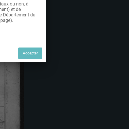
iaux ou non, à
ment) et de
 le Département du
-page).