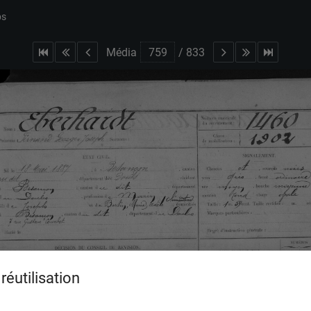
bs
Média
/
833
réutilisation