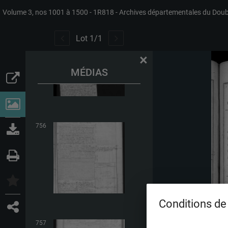
Volume 3, nos 1001 à 1500
1R818
Archives départementales du Dou
755
Lot
1
/
1
×
MÉDIAS
756
Conditions de 
757