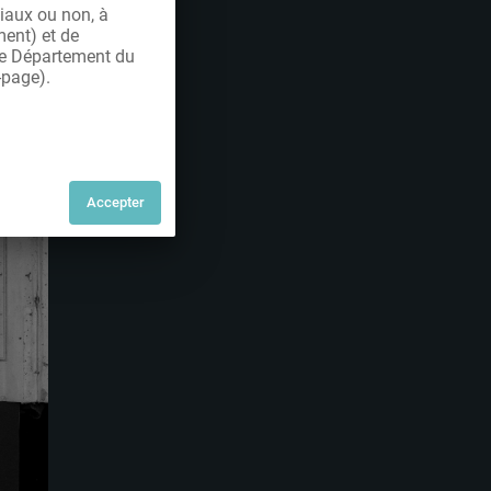
iaux ou non, à
ment) et de
 le Département du
-page).