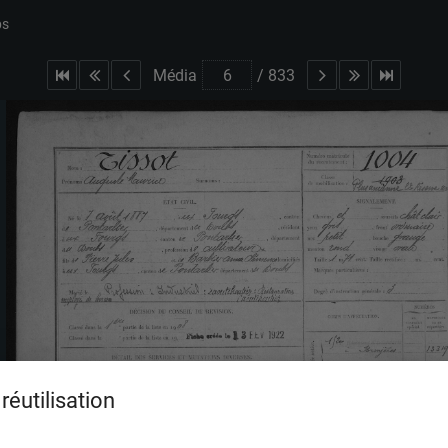
bs
Média
/
833
réutilisation