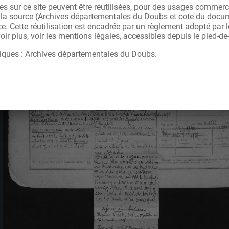
s sur ce site peuvent être réutilisées, pour des usages commerc
r la source (Archives départementales du Doubs et cote du docu
ce. Cette réutilisation est encadrée par un règlement adopté par
ir plus, voir les mentions légales, accessibles depuis le pied-de
iques : Archives départementales du Doubs.