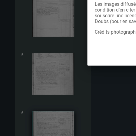
Les images diffusée
condition d’en cite
souscrire une licen
Doubs (pour en savo
Crédits photograph
5
6