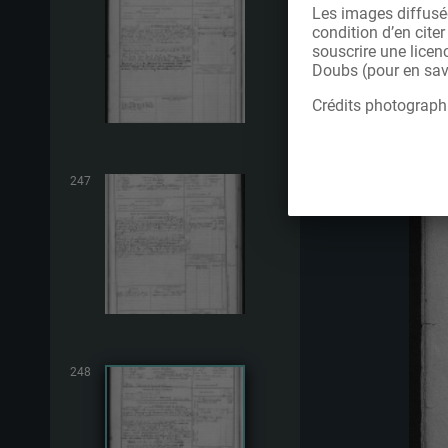
Les images diffusée
condition d’en cite
souscrire une licen
Doubs (pour en savo
Crédits photograph
247
248