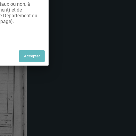
iaux ou non, à
ment) et de
 le Département du
-page).