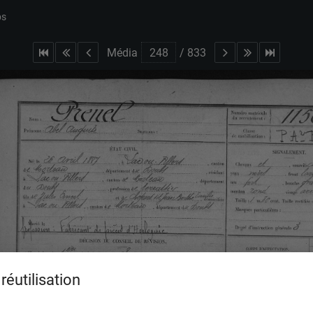
bs
Média
/
833
réutilisation