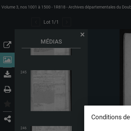
Volume 3, nos 1001 à 1500
1R818
Archives départementales du Dou
244
Lot
1
/
1
×
MÉDIAS
245
Conditions de 
246