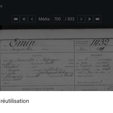
bs
Média
/
833
réutilisation