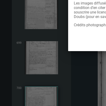
Les images diffusée
condition d’en cite
souscrire une licen
Doubs (pour en savo
Crédits photograph
699
700