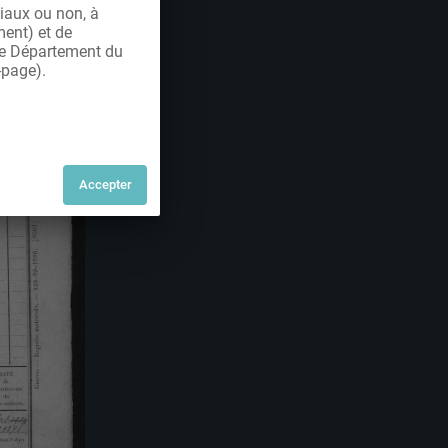
iaux ou non, à
ment) et de
 le Département du
-page).