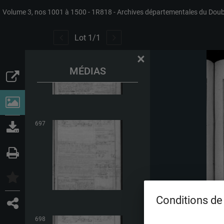
Volume 3, nos 1001 à 1500
1R818
Archives départementales du Dou
696
Lot
1
/
1
×
MÉDIAS
697
Conditions de 
698