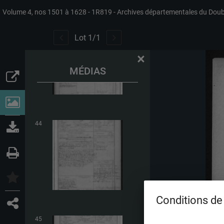
Volume 4, nos 1501 à 1628
1R819
Archives départementales du Dou
43
Lot
1
/
1
×
MÉDIAS
44
Conditions de 
45