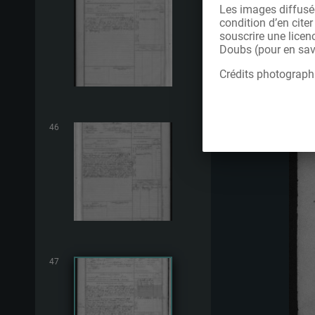
Les images diffusée
condition d’en cite
souscrire une licen
Doubs (pour en savo
Crédits photograph
46
47