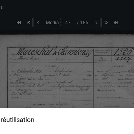
bs
Média
/
186
réutilisation