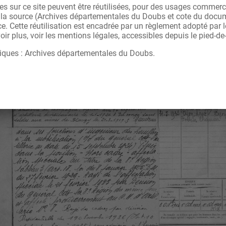
s sur ce site peuvent être réutilisées, pour des usages commerc
r la source (Archives départementales du Doubs et cote du docu
ce. Cette réutilisation est encadrée par un règlement adopté par
ir plus, voir les mentions légales, accessibles depuis le pied-de
iques : Archives départementales du Doubs.