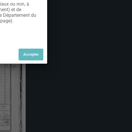
iaux ou non, à
ment) et de
 le Département du
-page).