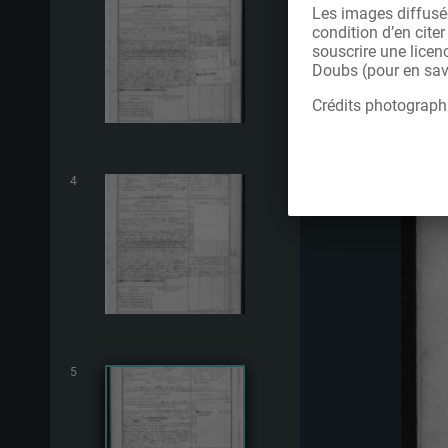
Les images diffusée
condition d’en cite
souscrire une licen
Doubs (pour en savo
Crédits photograph
4
5