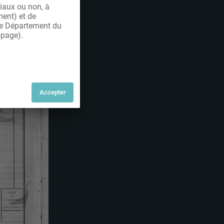
iaux ou non, à
ment) et de
 le Département du
-page).