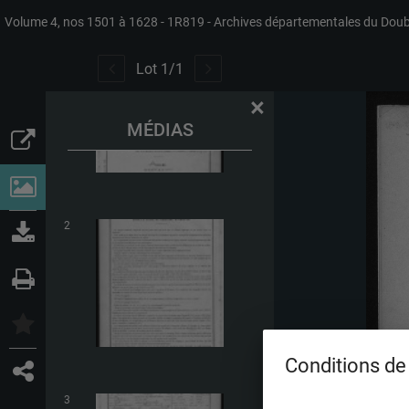
Volume 4, nos 1501 à 1628
1R819
Archives départementales du Dou
1
Lot
1
/
1
×
MÉDIAS
2
Conditions de 
3