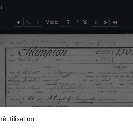
bs
Média
/
186
réutilisation