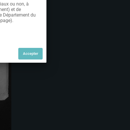
iaux ou non, à
ment) et de
 le Département du
-page).