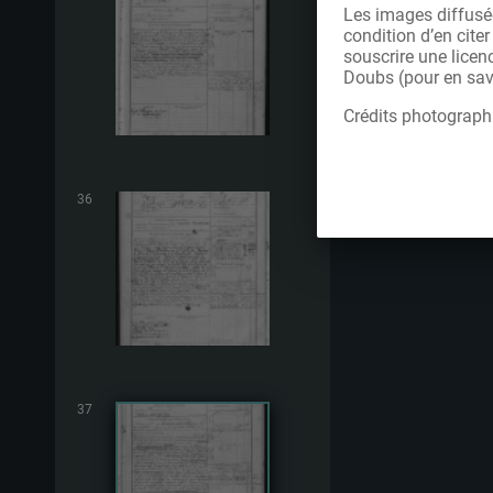
Les images diffusée
condition d’en cite
souscrire une licen
Doubs (pour en savo
Crédits photograph
36
37