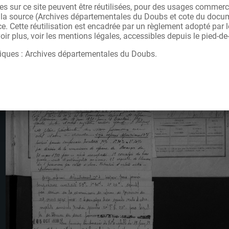
s sur ce site peuvent être réutilisées, pour des usages commerc
r la source (Archives départementales du Doubs et cote du docu
ce. Cette réutilisation est encadrée par un règlement adopté par
ir plus, voir les mentions légales, accessibles depuis le pied-de
iques : Archives départementales du Doubs.