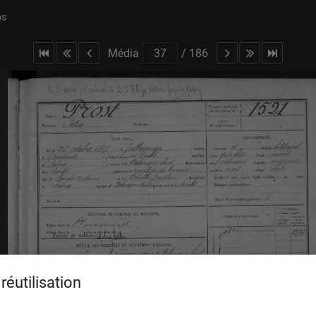
bs
Média
/
186
réutilisation