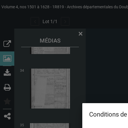
Volume 4, nos 1501 à 1628
1R819
Archives départementales du Dou
33
Lot
1
/
1
×
MÉDIAS
34
Conditions de 
35