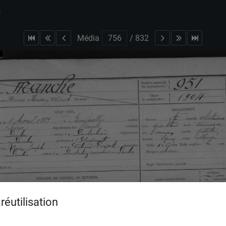
s
Média
/
832
réutilisation