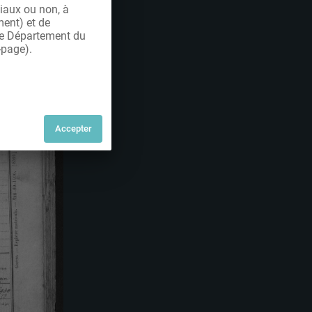
iaux ou non, à
ment) et de
 le Département du
-page).