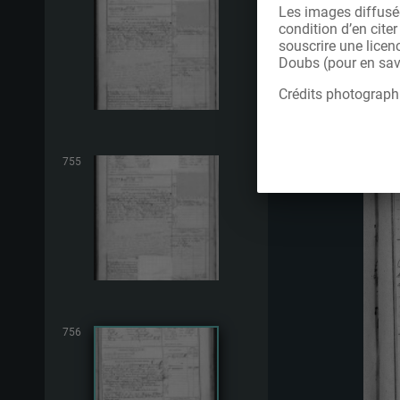
Les images diffusée
condition d’en cite
souscrire une licen
Doubs (pour en savo
Crédits photograph
755
756