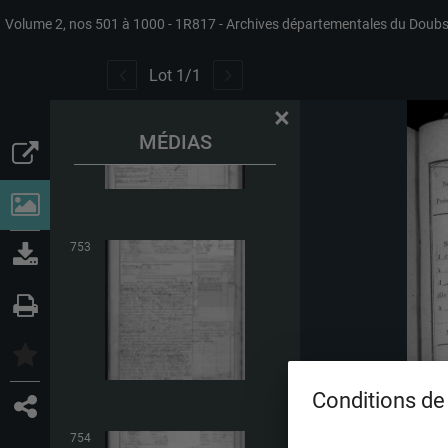
Volume 2, nos 501 à 1000
1R817
Archives départementales du Doub
752
Lot
1
/
1
×
MÉDIAS
753
Conditions de 
754