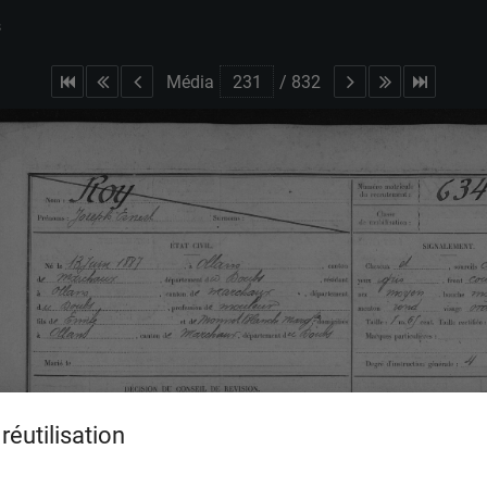
s
Média
/
832
réutilisation