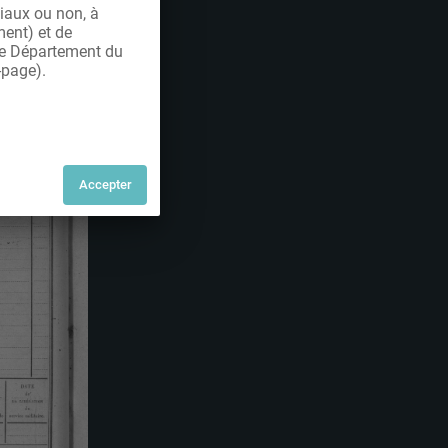
iaux ou non, à
ment) et de
 le Département du
-page).