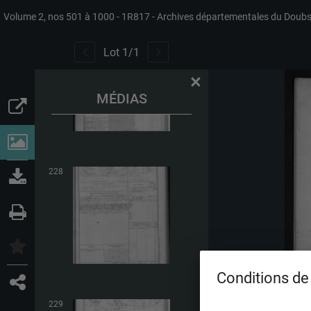
Volume 2, nos 501 à 1000
1R817
Archives départementales du Doub
227
Lot
1
/
1
×
MÉDIAS
228
Conditions de 
229