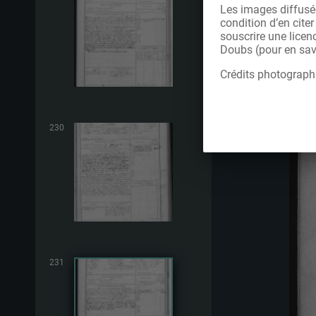
Les images diffusée
condition d’en cite
souscrire une licen
Doubs (pour en savo
Crédits photograph
230
231