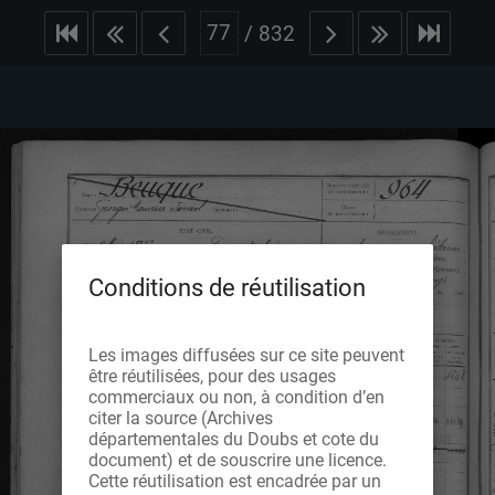
/
832
Conditions de réutilisation
Les images diffusées sur ce site peuvent
être réutilisées, pour des usages
commerciaux ou non, à condition d’en
citer la source (Archives
départementales du Doubs et cote du
document) et de souscrire une licence.
Cette réutilisation est encadrée par un