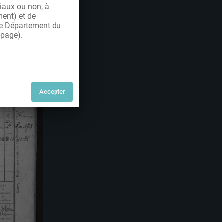
iaux ou non, à
ment) et de
 le Département du
-page).