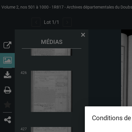
Volume 2, nos 501 à 1000
1R817
Archives départementales du Doub
425
Lot
1
/
1
×
MÉDIAS
426
Conditions de 
427