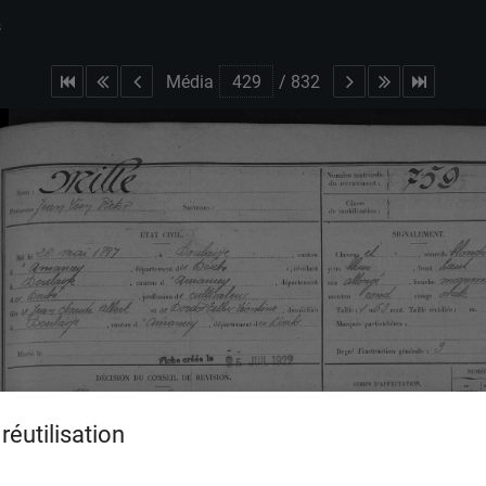
s
Média
/
832
réutilisation