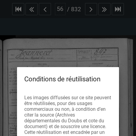
/
832
Conditions de réutilisation
Les images diffusées sur ce site peuvent
être réutilisées, pour des usages
commerciaux ou non, à condition d’en
citer la source (Archives
départementales du Doubs et cote du
document) et de souscrire une licence.
Cette réutilisation est encadrée par un