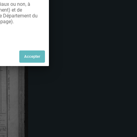
iaux ou non, à
ment) et de
 le Département du
-page).