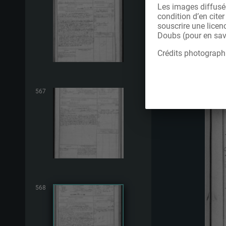
Les images diffusée
condition d’en cite
souscrire une licen
Doubs (pour en savo
Crédits photograph
567
568