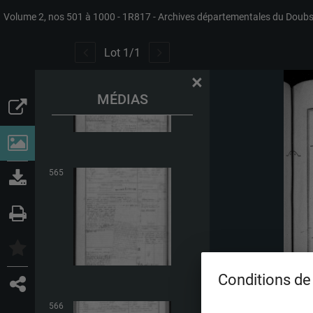
Volume 2, nos 501 à 1000
1R817
Archives départementales du Doub
564
Lot
1
/
1
×
MÉDIAS
565
Conditions de 
566