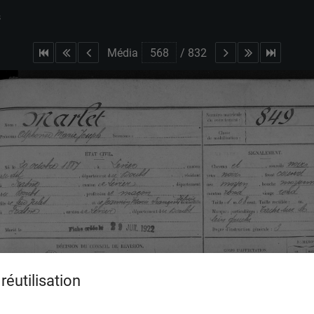
s
Média
/
832
réutilisation