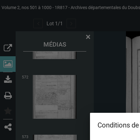
Volume 2, nos 501 à 1000
1R817
Archives départementales du Doub
571
Lot
1
/
1
×
MÉDIAS
572
Conditions de 
573