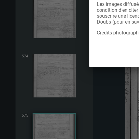
Les images diffusée
condition d’en cite
souscrire une licen
Doubs (pour en savo
Crédits photograph
574
575