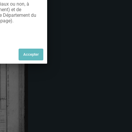
iaux ou non, à
ment) et de
 le Département du
-page).