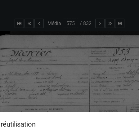
s
Média
/
832
réutilisation