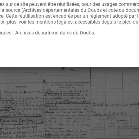
s sur ce site peuvent être réutilisées, pour des usages commerc
r la source (Archives départementales du Doubs et cote du docu
ce. Cette réutilisation est encadrée par un règlement adopté par
ir plus, voir les mentions légales, accessibles depuis le pied-de
iques : Archives départementales du Doubs.