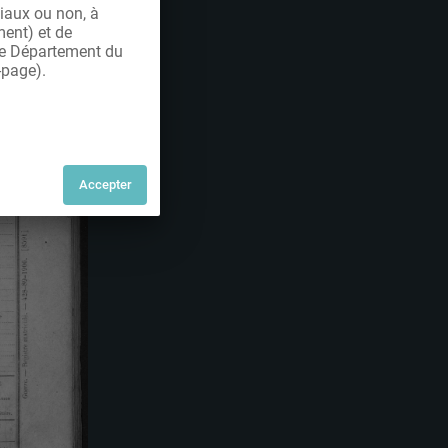
iaux ou non, à
ment) et de
 le Département du
-page).