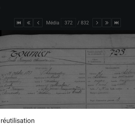
s
Média
/
832
réutilisation