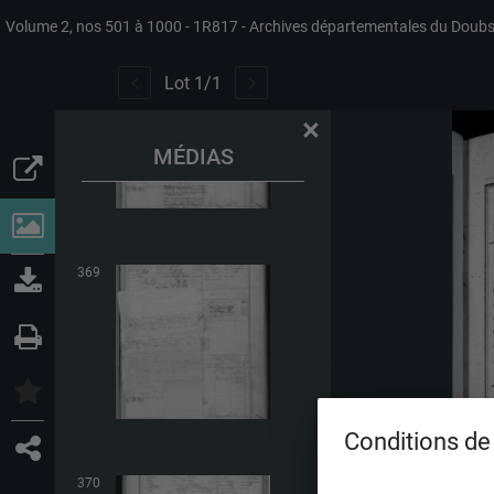
Volume 2, nos 501 à 1000
1R817
Archives départementales du Doub
368
Lot
1
/
1
×
MÉDIAS
369
Conditions de 
370