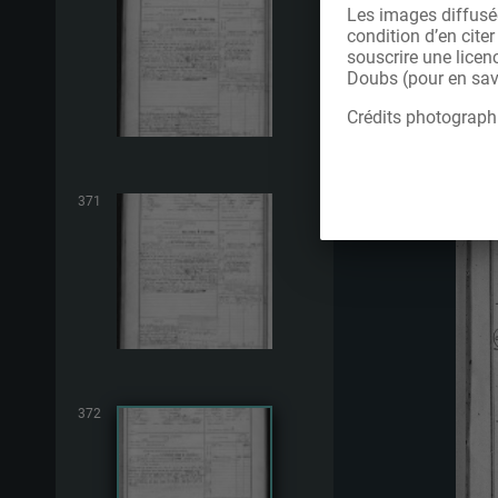
Les images diffusée
condition d’en cite
souscrire une licen
Doubs (pour en savo
Crédits photograph
371
372