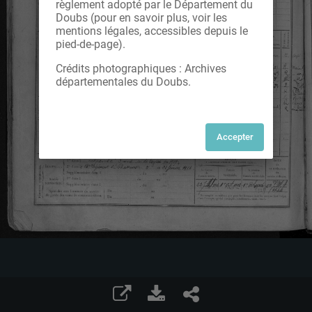
règlement adopté par le Département du
Doubs (pour en savoir plus, voir les
mentions légales, accessibles depuis le
pied-de-page).
Crédits photographiques : Archives
départementales du Doubs.