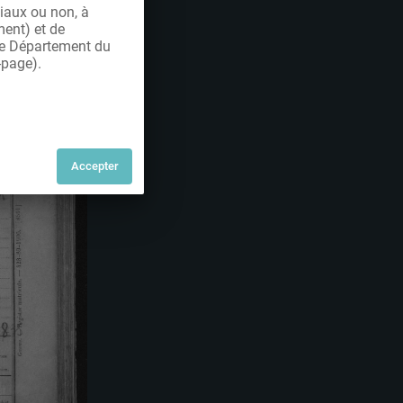
iaux ou non, à
ment) et de
 le Département du
-page).