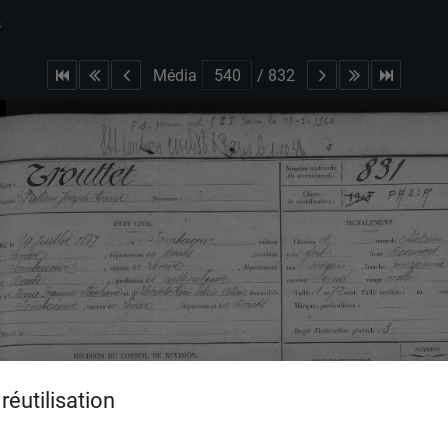
s
Média
/
832
réutilisation