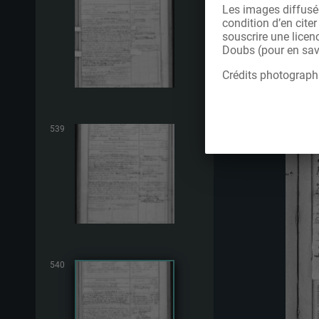
Les images diffusée
condition d’en cite
souscrire une licen
Doubs (pour en savo
Crédits photograph
539
540