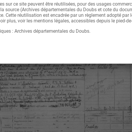
s sur ce site peuvent être réutilisées, pour des usages commerc
r la source (Archives départementales du Doubs et cote du docu
ce. Cette réutilisation est encadrée par un règlement adopté par
ir plus, voir les mentions légales, accessibles depuis le pied-de
iques : Archives départementales du Doubs.