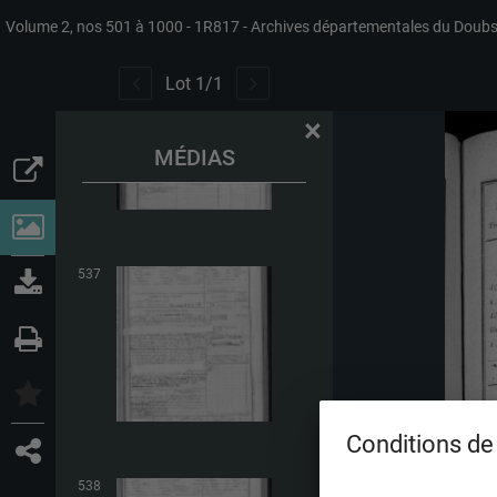
Volume 2, nos 501 à 1000
1R817
Archives départementales du Doub
536
Lot
1
/
1
×
MÉDIAS
537
Conditions de 
538