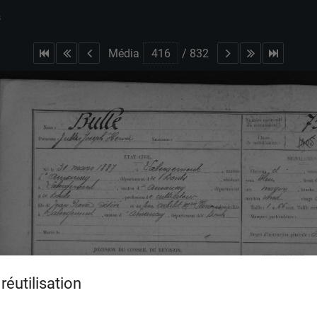
s
Média
/
832
réutilisation