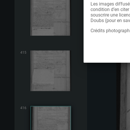
Les images diffusée
condition d’en cite
souscrire une licen
Doubs (pour en savo
Crédits photograph
415
416