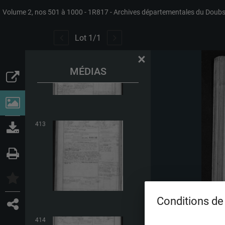
Volume 2, nos 501 à 1000
1R817
Archives départementales du Doub
412
Lot
1
/
1
×
MÉDIAS
413
Conditions de 
414