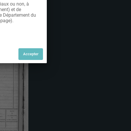
iaux ou non, à
ment) et de
 le Département du
-page).