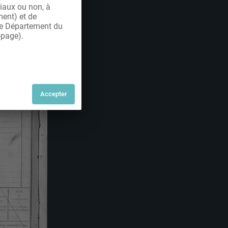
iaux ou non, à
ment) et de
 le Département du
-page).