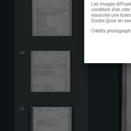
Les images diffusée
condition d’en cite
souscrire une licen
Doubs (pour en savo
Crédits photograph
60
61