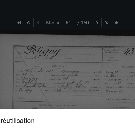
Média
/
160
réutilisation