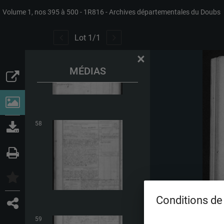
Volume 1, nos 395 à 500
1R816
Archives départementales du Doubs
57
Lot
1
/
1
×
MÉDIAS
58
Conditions de 
59