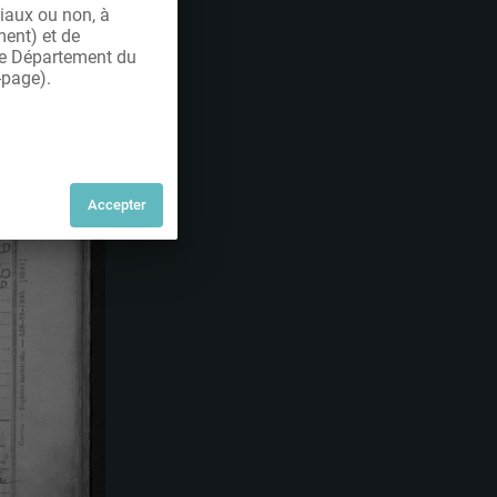
iaux ou non, à
ment) et de
 le Département du
-page).