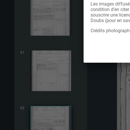
Les images diffusée
condition d’en cite
souscrire une licen
Doubs (pour en savo
Crédits photograph
61
62