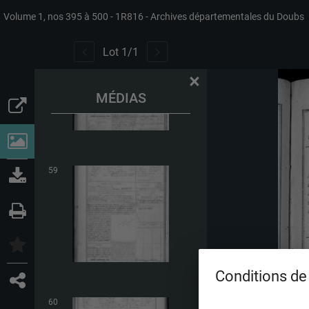
Volume 1, nos 395 à 500
1R816
Archives départementales du Doubs
58
Lot
1
/
1
×
MÉDIAS
59
Conditions de 
60