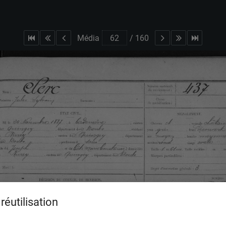
Média
/
160
réutilisation