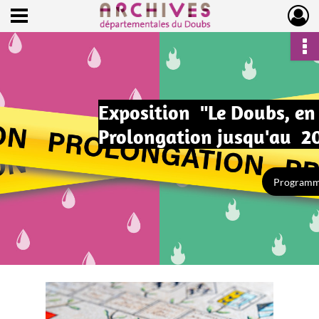
Ouvrir le menu déroulant
Archives départementales du Doubs
Exposition "Le Doubs, en 
Prolongation jusqu'au 2
Program