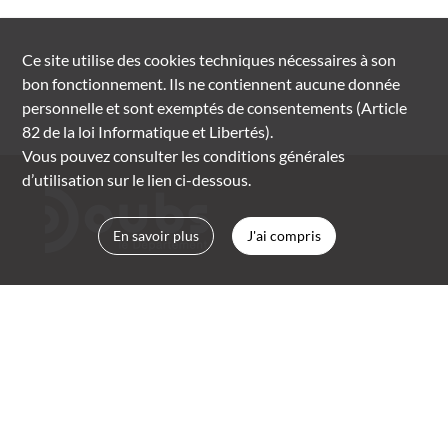
Ce site utilise des
cookies
techniques nécessaires à son
bon fonctionnement. Ils ne contiennent aucune donnée
personnelle et sont exemptés de consentements (Article
82 de la loi Informatique et Libertés).
Vous pouvez consulter les conditions générales
d’utilisation sur le lien ci-dessous.
En savoir plus
J'ai compris
Archives départementales du Doubs
rue Marc Bloch, Planoise
BP 2059 | 25050 Besançon cedex
03 81 25 88 00
archives.departementales@doubs.fr